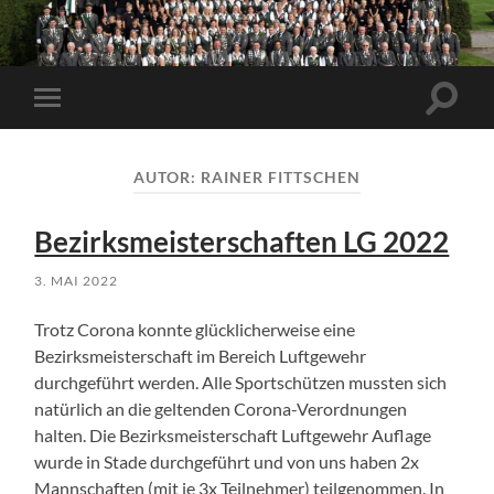
Suchfe
Mobile-
ein-/a
Menü
ein-/ausblenden
AUTOR:
RAINER FITTSCHEN
Bezirksmeisterschaften LG 2022
3. MAI 2022
Trotz Corona konnte glücklicherweise eine
Bezirksmeisterschaft im Bereich Luftgewehr
durchgeführt werden. Alle Sportschützen mussten sich
natürlich an die geltenden Corona-Verordnungen
halten. Die Bezirksmeisterschaft Luftgewehr Auflage
wurde in Stade durchgeführt und von uns haben 2x
Mannschaften (mit je 3x Teilnehmer) teilgenommen. In