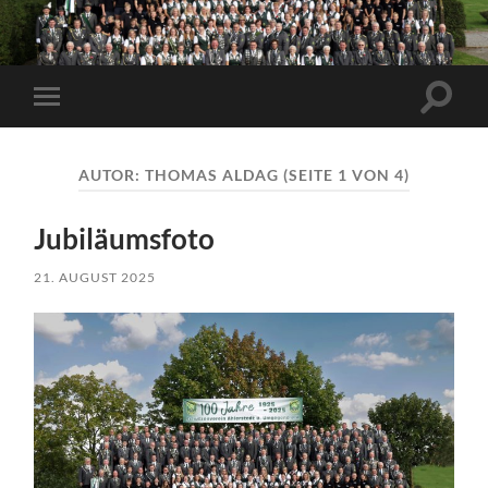
Suchfe
Mobile-
ein-/a
Menü
ein-/ausblenden
AUTOR:
THOMAS ALDAG
(SEITE 1 VON 4)
Jubiläumsfoto
21. AUGUST 2025